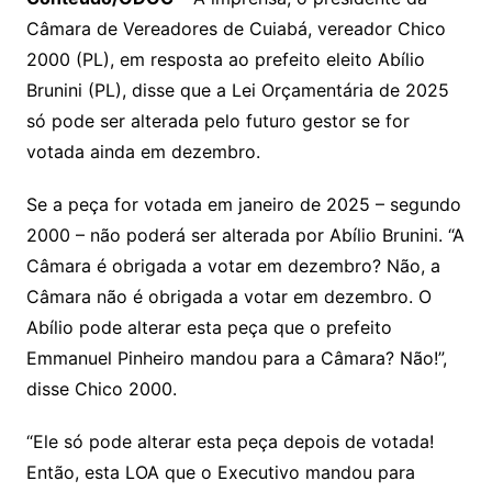
y
s
gr
e
l
gl
s
s
lo
y
h
e
ai
ar
Li
A
a
dI
e
e
Câmara de Vereadores de Cuiabá, vereador Chico
s
o
p
o
a
l
e
2000 (PL), em resposta ao prefeito eleito Abílio
n
p
m
n
Cl
n
a
k.
e
o
d
Brunini (PL), disse que a Lei Orçamentária de 2025
k
p
a
g
g
c
M
s
só pode ser alterada pelo futuro gestor se for
s
e
e
o
ai
votada ainda em dezembro.
sr
m
l
o
Se a peça for votada em janeiro de 2025 – segundo
2000 – não poderá ser alterada por Abílio Brunini. “A
o
Câmara é obrigada a votar em dezembro? Não, a
m
Câmara não é obrigada a votar em dezembro. O
Abílio pode alterar esta peça que o prefeito
Emmanuel Pinheiro mandou para a Câmara? Não!”,
disse Chico 2000.
“Ele só pode alterar esta peça depois de votada!
Então, esta LOA que o Executivo mandou para