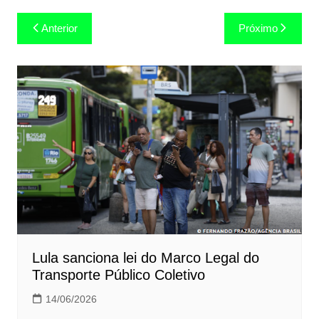
Navegação
Anterior
Próximo
de
Post
Lula sanciona lei do Marco Legal do
Transporte Público Coletivo
14/06/2026