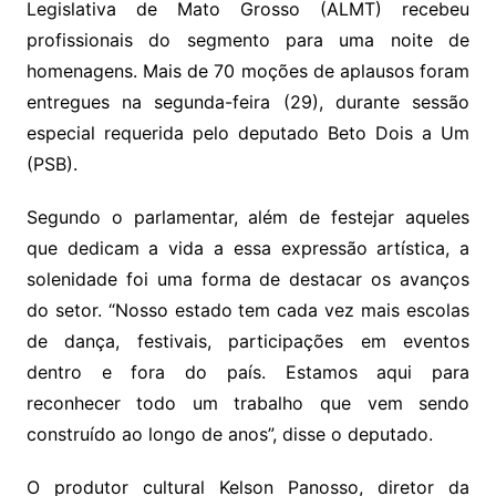
Legislativa de Mato Grosso (ALMT) recebeu
n
p
m
n
Cl
n
a
k.
e
o
d
profissionais do segmento para uma noite de
k
p
a
g
g
c
M
s
homenagens. Mais de 70 moções de aplausos foram
s
e
e
o
ai
entregues na segunda-feira (29), durante sessão
sr
m
l
especial requerida pelo deputado Beto Dois a Um
o
(PSB).
o
Segundo o parlamentar, além de festejar aqueles
m
que dedicam a vida a essa expressão artística, a
solenidade foi uma forma de destacar os avanços
do setor. “Nosso estado tem cada vez mais escolas
de dança, festivais, participações em eventos
dentro e fora do país. Estamos aqui para
reconhecer todo um trabalho que vem sendo
construído ao longo de anos”, disse o deputado.
O produtor cultural Kelson Panosso, diretor da