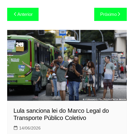
Navegação
Anterior
Próximo
de
Post
Lula sanciona lei do Marco Legal do
Transporte Público Coletivo
14/06/2026