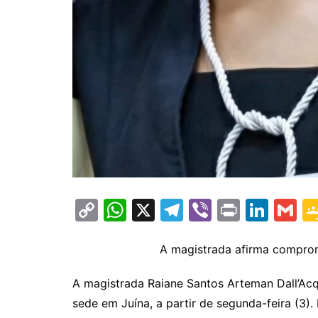
C
W
X
T
Vi
Pr
Li
G
o
h
el
b
in
n
m
p
at
e
er
t
k
ai
A magistrada afirma compromi
y
s
gr
e
l
A magistrada Raiane Santos Arteman Dall’Acqu
Li
A
a
dI
sede em Juína, a partir de segunda-feira (3).