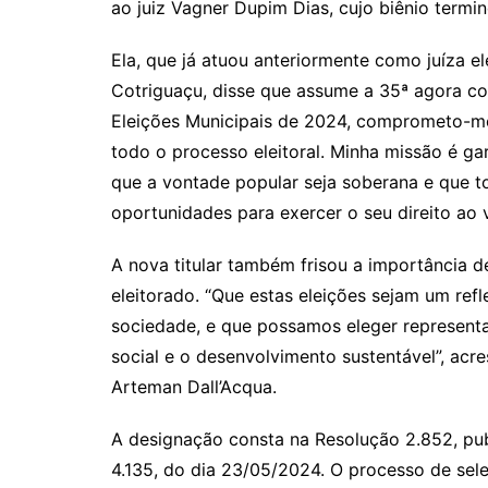
n
p
m
n
ao juiz Vagner Dupim Dias, cujo biênio termi
k
p
Ela, que já atuou anteriormente como juíza el
Cotriguaçu, disse que assume a 35ª agora c
Eleições Municipais de 2024, comprometo-me a
todo o processo eleitoral. Minha missão é ga
que a vontade popular seja soberana e que 
oportunidades para exercer o seu direito ao v
A nova titular também frisou a importância d
eleitorado. “Que estas eleições sejam um refl
sociedade, e que possamos eleger represen
social e o desenvolvimento sustentável”, acre
Arteman Dall’Acqua.
A designação consta na Resolução 2.852, publ
4.135, do dia 23/05/2024. O processo de seleç