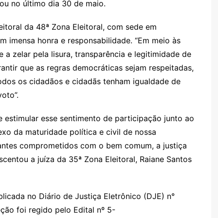
Cl
n
g
c
M
s
nou no último dia 30 de maio.
a
g
e
o
ai
eitoral da 48ª Zona Eleitoral, com sede em
s
er
m
l
om imensa honra e responsabilidade. “Em meio às
sr
 zelar pela lisura, transparência e legitimidade de
o
rantir que as regras democráticas sejam respeitadas,
o
todos os cidadãos e cidadãs tenham igualdade de
m
oto”.
e estimular esse sentimento de participação junto ao
exo da maturidade política e civil de nossa
tantes comprometidos com o bem comum, a justiça
scentou a juíza da 35ª Zona Eleitoral, Raiane Santos
icada no Diário de Justiça Eletrônico (DJE) n°
ão foi regido pelo Edital nº 5-