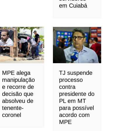
em Cuiabá
MPE alega
TJ suspende
manipulação
processo
e recorre de
contra
decisão que
presidente do
absolveu de
PL em MT
tenente-
para possível
coronel
acordo com
MPE