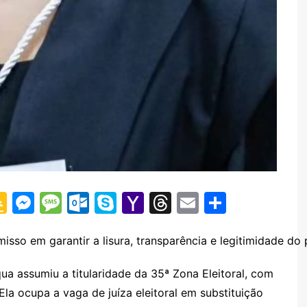
G
M
M
O
S
Y
T
E
S
o
e
e
ut
k
a
hr
m
h
o
s
s
lo
y
h
e
ai
ar
sso em garantir a lisura, transparência e legitimidade do 
gl
s
s
o
p
o
a
l
e
a assumiu a titularidade da 35ª Zona Eleitoral, com
e
e
a
k.
e
o
d
 Ela ocupa a vaga de juíza eleitoral em substituição