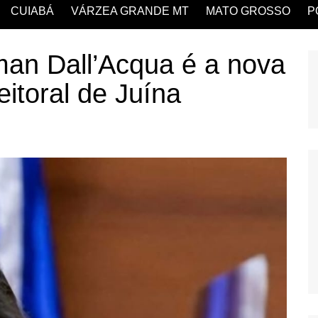
CUIABÁ
VÁRZEA GRANDE MT
MATO GROSSO
P
man Dall’Acqua é a nova
eitoral de Juína