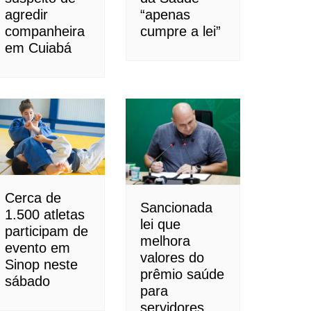
agredir
“apenas
companheira
cumpre a lei”
em Cuiabá
Cerca de
Sancionada
1.500 atletas
lei que
participam de
melhora
evento em
valores do
Sinop neste
prêmio saúde
sábado
para
servidores