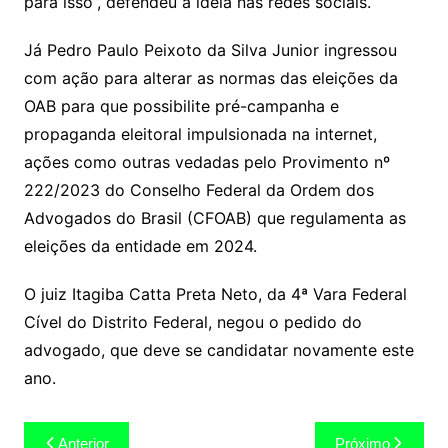
para isso”, defendeu a ideia nas redes sociais.
Já Pedro Paulo Peixoto da Silva Junior ingressou
com ação para alterar as normas das eleições da
OAB para que possibilite pré-campanha e
propaganda eleitoral impulsionada na internet,
ações como outras vedadas pelo Provimento nº
222/2023 do Conselho Federal da Ordem dos
Advogados do Brasil (CFOAB) que regulamenta as
eleições da entidade em 2024.
O juiz Itagiba Catta Preta Neto, da 4ª Vara Federal
Cível do Distrito Federal, negou o pedido do
advogado, que deve se candidatar novamente este
ano.
Navegação
Anterior
Próximo