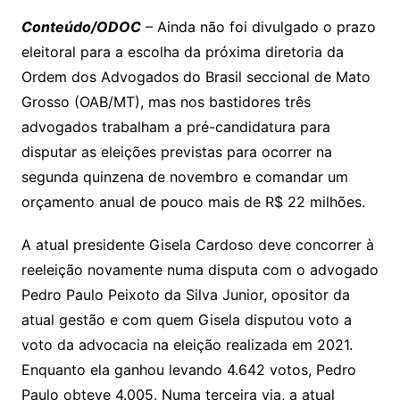
Li
A
a
dI
e
e
s
o
p
o
a
l
e
Conteúdo/ODOC
– Ainda não foi divulgado o prazo
n
p
m
n
Cl
n
a
k.
e
o
d
eleitoral para a escolha da próxima diretoria da
k
p
a
g
g
c
M
s
Ordem dos Advogados do Brasil seccional de Mato
s
e
e
o
ai
Grosso (OAB/MT), mas nos bastidores três
sr
m
l
advogados trabalham a pré-candidatura para
o
disputar as eleições previstas para ocorrer na
segunda quinzena de novembro e comandar um
o
orçamento anual de pouco mais de R$ 22 milhões.
m
A atual presidente Gisela Cardoso deve concorrer à
reeleição novamente numa disputa com o advogado
Pedro Paulo Peixoto da Silva Junior, opositor da
atual gestão e com quem Gisela disputou voto a
voto da advocacia na eleição realizada em 2021.
Enquanto ela ganhou levando 4.642 votos, Pedro
Paulo obteve 4.005. Numa terceira via, a atual