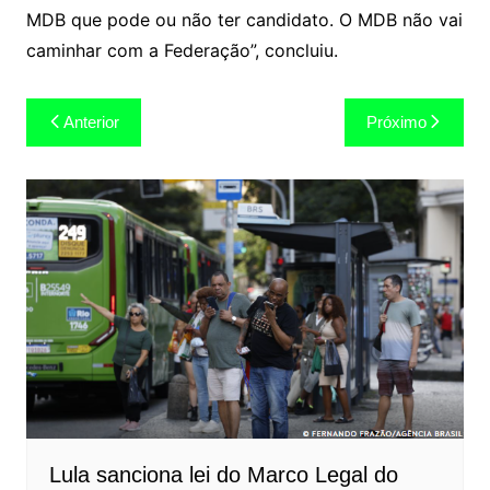
MDB que pode ou não ter candidato. O MDB não vai
caminhar com a Federação”, concluiu.
Navegação
Anterior
Próximo
de
Post
Lula sanciona lei do Marco Legal do