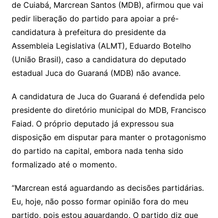
Li
A
a
dI
e
e
de Cuiabá, Marcrean Santos (MDB), afirmou que vai
s
o
p
o
a
l
e
pedir liberação do partido para apoiar a pré-
n
p
m
n
Cl
n
a
k.
e
o
d
candidatura à prefeitura do presidente da
k
p
a
g
g
c
M
s
Assembleia Legislativa (ALMT), Eduardo Botelho
s
e
e
o
ai
(União Brasil), caso a candidatura do deputado
sr
m
l
estadual Juca do Guaraná (MDB) não avance.
o
A candidatura de Juca do Guaraná é defendida pelo
o
presidente do diretório municipal do MDB, Francisco
m
Faiad. O próprio deputado já expressou sua
disposição em disputar para manter o protagonismo
do partido na capital, embora nada tenha sido
formalizado até o momento.
“Marcrean está aguardando as decisões partidárias.
Eu, hoje, não posso formar opinião fora do meu
partido, pois estou aguardando. O partido diz que