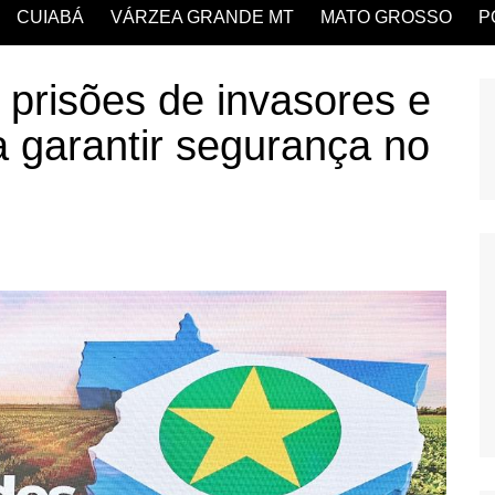
CUIABÁ
VÁRZEA GRANDE MT
MATO GROSSO
P
 prisões de invasores e
a garantir segurança no