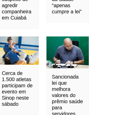
agredir
“apenas
companheira
cumpre a lei”
em Cuiabá
Cerca de
Sancionada
1.500 atletas
lei que
participam de
melhora
evento em
valores do
Sinop neste
prêmio saúde
sábado
para
servidores