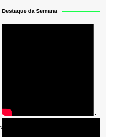
Destaque da Semana
-
ra [Foto – Mayke Toscano]