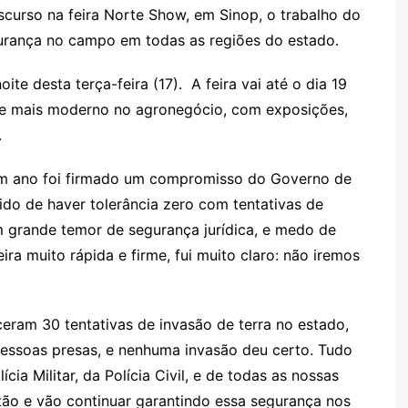
gl
s
s
o
p
o
a
l
e
curso na feira Norte Show, em Sinop, o trabalho do
e
e
a
k.
e
o
d
urança no campo em todas as regiões do estado.
Cl
n
g
c
M
s
te desta terça-feira (17). A feira vai até o dia 19
a
g
e
o
ai
r e mais moderno no agronegócio, com exposições,
s
er
m
l
.
sr
o
m ano foi firmado um compromisso do Governo de
o
ido de haver tolerância zero com tentativas de
 grande temor de segurança jurídica, e medo de
m
ira muito rápida e firme, fui muito claro: não iremos
eram 30 tentativas de invasão de terra no estado,
ssoas presas, e nenhuma invasão deu certo. Tudo
ia Militar, da Polícia Civil, e de todas as nossas
tão e vão continuar garantindo essa segurança nos