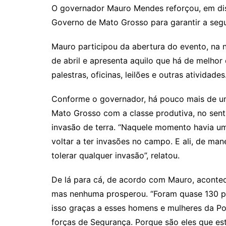
y
s
gr
e
l
O governador Mauro Mendes reforçou, em dis
Li
A
a
dI
Governo de Mato Grosso para garantir a seg
n
p
m
n
Mauro participou da abertura do evento, na noi
k
p
de abril e apresenta aquilo que há de melho
palestras, oficinas, leilões e outras atividades
Conforme o governador, há pouco mais de u
Mato Grosso com a classe produtiva, no sent
invasão de terra. “Naquele momento havia um
voltar a ter invasões no campo. E ali, de mane
tolerar qualquer invasão”, relatou.
De lá para cá, de acordo com Mauro, acontec
mas nenhuma prosperou. “Foram quase 130 pe
isso graças a esses homens e mulheres da Políc
forças de Segurança. Porque são eles que es